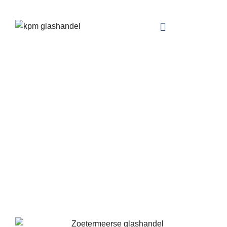
Ga
naar
de
inhoud
Zoetermeerse
glashandel