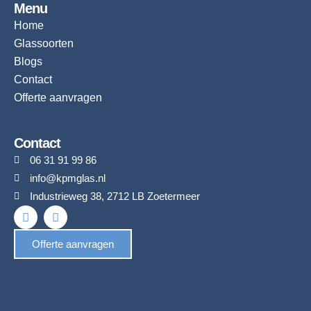
Menu
Home
Glassoorten
Blogs
Contact
Offerte aanvragen
Contact
06 31 91 99 86
info@kpmglas.nl
Industrieweg 38, 2712 LB Zoetermeer
F
I
a
n
c
s
Offerte aanvragen
e
t
b
a
o
g
o
r
k
a
m