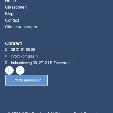
Home
Glassoorten
Blogs
Contact
Offerte aanvragen
Contact
06 31 91 99 86
info@kpmglas.nl
Industrieweg 38, 2712 LB Zoetermeer
F
I
a
n
c
s
Offerte aanvragen
e
t
b
a
o
g
o
r
k
a
m