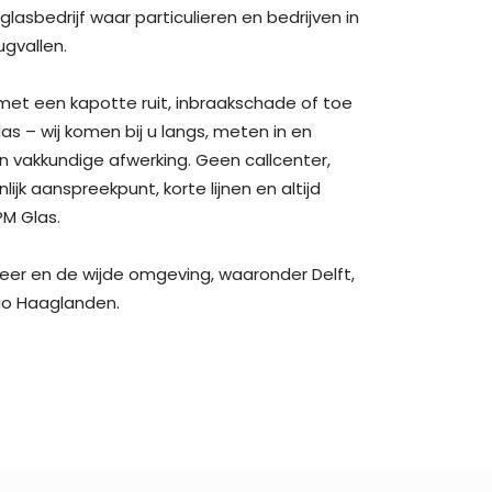
lasbedrijf waar particulieren en bedrijven in
ugvallen.
met een kapotte ruit, inbraakschade of toe
s – wij komen bij u langs, meten in en
n vakkundige afwerking. Geen callcenter,
jk aanspreekpunt, korte lijnen en altijd
PM Glas.
rmeer en de wijde omgeving, waaronder Delft,
egio Haaglanden.