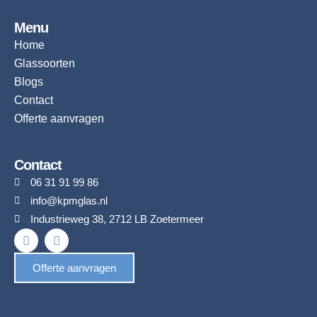
Menu
Home
Glassoorten
Blogs
Contact
Offerte aanvragen
Contact
06 31 91 99 86
info@kpmglas.nl
Industrieweg 38, 2712 LB Zoetermeer
F
I
a
n
c
s
Offerte aanvragen
e
t
b
a
o
g
o
r